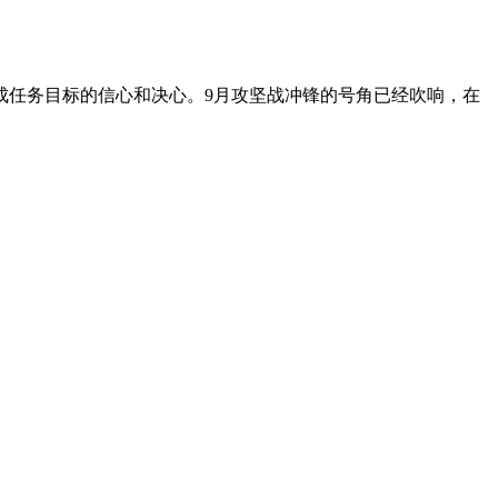
成任务目标的信心和决心。9月攻坚战冲锋的号角已经吹响，在