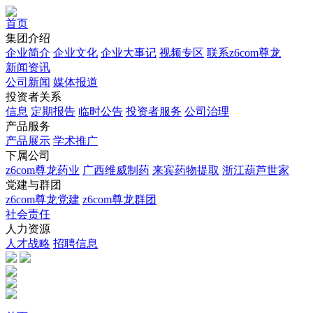
首页
集团介绍
企业简介
企业文化
企业⼤事记
视频专区
联系z6com尊龙
新闻资讯
公司新闻
媒体报道
投资者关系
信息
定期报告
临时公告
投资者服务
公司治理
产品服务
产品展示
学术推广
下属公司
z6com尊龙药业
广西维威制药
来宾药物提取
浙江葫芦世家
党建与群团
z6com尊龙党建
z6com尊龙群团
社会责任
人力资源
人才战略
招聘信息