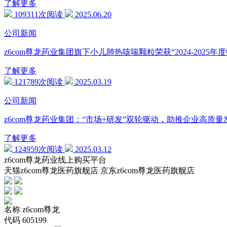
了解更多
109311次阅读
2025.06.20
公司新闻
z6com尊龙药业集团旗下小儿肺热咳喘颗粒荣获“2024-2025
了解更多
121789次阅读
2025.03.19
公司新闻
z6com尊龙药业集团：“市场+研发”双轮驱动，助推企业高质量
了解更多
124959次阅读
2025.03.12
z6com尊龙药业线上购买平台
天猫z6com尊龙医药旗舰店 京东z6com尊龙医药旗舰店
名称
z6com尊龙
代码
605199